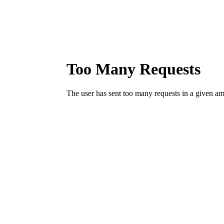
kinderbi
<h1>